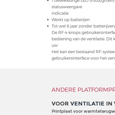
1 tweekleurige LED (rood/groen) 
statusweergave
indicatie
Werkt op batterijen
Tot wel 6 jaar zonder batterijver
De RF 4-knops gebruikersinterf
bediening van de ventilatie. Dit 
uw
Het kan een bestaand RF-systeem
gebruikersinterface voor het ven
ANDERE PLATFORMP
VOOR
VENTILATIE
IN
Printplaat voor warmteterugw