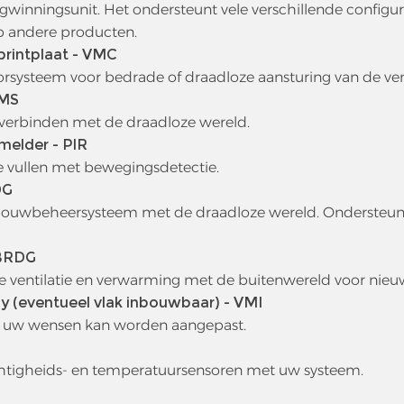
gwinningsunit. Het ondersteunt vele verschillende configur
 andere producten.
printplaat - VMC
orsysteem voor bedrade of draadloze aansturing van de vent
VMS
verbinden met de draadloze wereld.
melder - PIR
e vullen met bewegingsdetectie.
DG
ouwbeheersysteem met de draadloze wereld. Ondersteuni
 BRDG
 ventilatie en verwarming met de buitenwereld voor nieuw
ay (eventueel vlak inbouwbaar) - VMI
ar uw wensen kan worden aangepast.
htigheids- en temperatuursensoren met uw systeem.