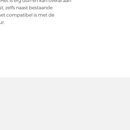
 Het is erg dun en kan overal aan
, zelfs naast bestaande
het compatibel is met de
r.