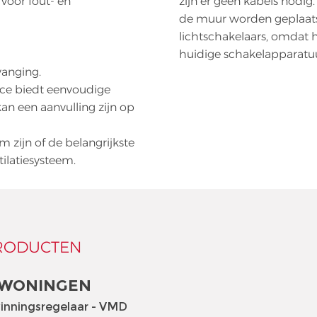
voor fout- en
zijn er geen kabels nodig.
de muur worden geplaatst
lichtschakelaars, omdat 
huidige schakelapparatuu
vanging.
ace biedt eenvoudige
kan een aanvulling zijn op
 zijn of de belangrijkste
tilatiesysteem.
RODUCTEN
 WONINGEN
inningsregelaar - VMD