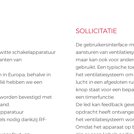
SOLLICITATIE
De gebruikersinterface-m
itte schakelapparatuur
aansturen van ventilati
kanten van
maar kan ook voor ander
gebruikt. Een typische to
 in Europa, behalve in
het ventilatiesysteem o
talië hebben we een
lucht in een afgesloten ru
knop staat voor een bepa
 worden bevestigd met
een timerfunctie.
band.
De led kan feedback geve
pparatuur
opdracht heeft ontvangen
els nodig dankzij RF-
het ventilatiesysteem wo
Omdat het apparaat op ba