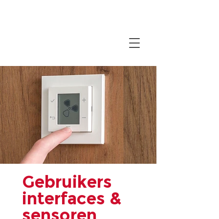
Gebruikers
interfaces &
sensoren